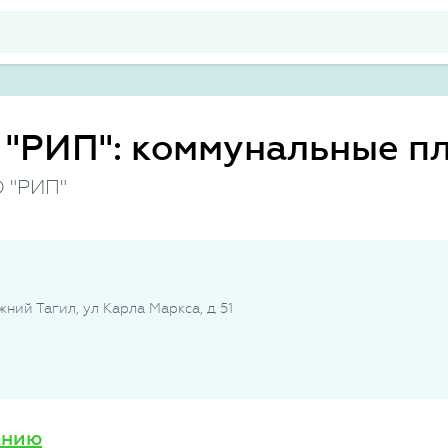
"РИП": коммунальные п
 "РИП"
ний Тагил, ул Карла Маркса, д 51
анию