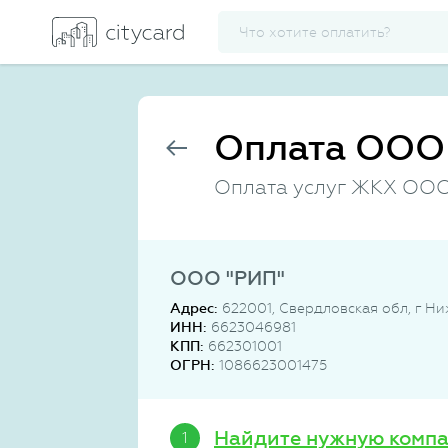
Оплата ООО 
Оплата услуг ЖКХ ООО
ООО "РИП"
Адрес:
622001, Свердловская обл, г Ниж
ИНН:
6623046981
КПП:
662301001
ОГРН:
1086623001475
Найдите нужную комп