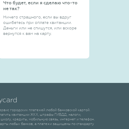
Что будет, если я сделаю что-то
не так?
Ничего страшного, если вы вдруг
ошибетесь при оплате квитанции.
Деньги или не спишутся, или вскоре
вернутся к вам на карту.
сервис городских платежей любой банковской картой.
латить квитанции ЖКХ, штрафы ГИБДД, налоги,
 школу, кредиты, мобильную связь, интернет и телефон.
арты любых банков, а платежи защищены по стандарту