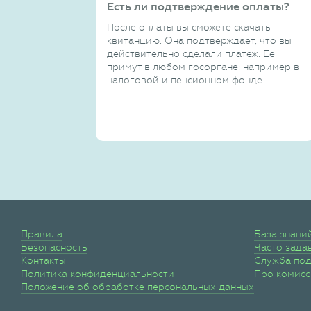
Есть ли подтверждение оплаты?
После оплаты вы сможете скачать
квитанцию. Она подтверждает, что вы
действительно сделали платеж. Ее
примут в любом госоргане: например в
налоговой и пенсионном фонде.
Правила
База знани
Безопасность
Часто зада
Контакты
Служба по
Политика конфиденциальности
Про комис
Положение об обработке персональных данных