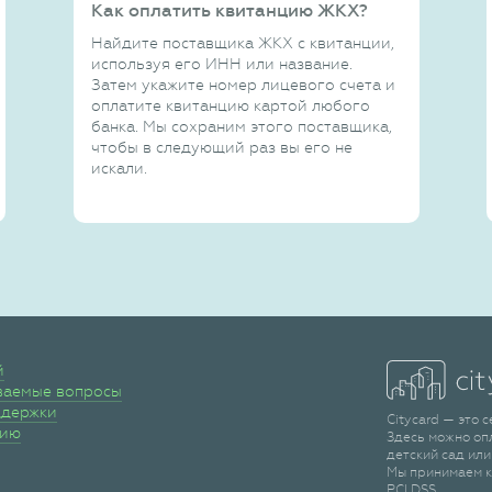
Как оплатить квитанцию ЖКХ?
Найдите поставщика ЖКХ с квитанции,
используя его ИНН или название.
Затем укажите номер лицевого счета и
оплатите квитанцию картой любого
банка. Мы сохраним этого поставщика,
чтобы в следующий раз вы его не
искали.
й
ваемые вопросы
ддержки
Citycard — это 
сию
Здесь можно оп
детский сад или
Мы принимаем к
PCI DSS.