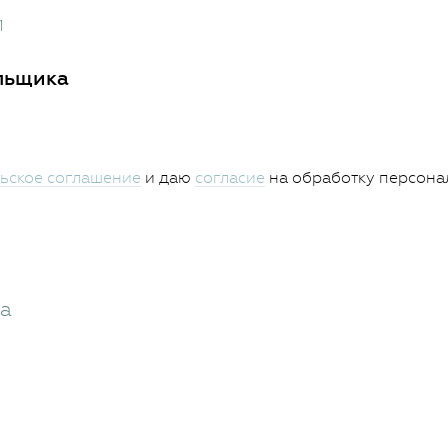
1
льщика
ьское соглашение
и даю
согласие
на обработку персона
жа