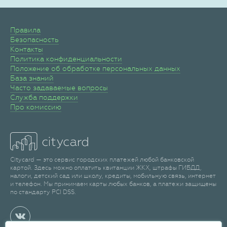
Правила
Безопасность
Контакты
Политика конфиденциальности
Положение об обработке персональных данных
База знаний
Часто задаваемые вопросы
Служба поддержки
Про комиссию
Citycard — это сервис городских платежей любой банковской
картой. Здесь можно оплатить квитанции ЖКХ, штрафы ГИБДД,
налоги, детский сад или школу, кредиты, мобильную связь, интернет
и телефон. Мы принимаем карты любых банков, а платежи защищены
по стандарту PCI DSS.