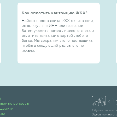
Как оплатить квитанцию ЖКХ?
Найдите поставщика ЖКХ с квитанции,
используя его ИНН или название.
Затем укажите номер лицевого счета и
оплатите квитанцию картой любого
банка. Мы сохраним этого поставщика,
чтобы в следующий раз вы его не
искали.
й
ваемые вопросы
ддержки
Citycard — это 
сию
Здесь можно оп