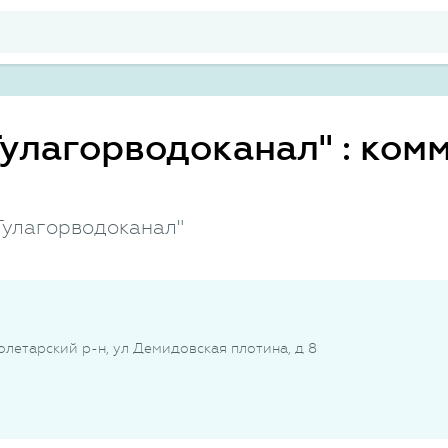
Тулагорводоканал" : ком
Тулагорводоканал"
ролетарский р-н, ул Демидовская плотина, д 8