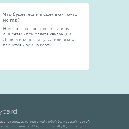
Что будет, если я сделаю что-то
не так?
Ничего страшного, если вы вдруг
ошибетесь при оплате квитанции.
Деньги или не спишутся, или вскоре
вернутся к вам на карту.
сервис городских платежей любой банковской картой.
латить квитанции ЖКХ, штрафы ГИБДД, налоги,