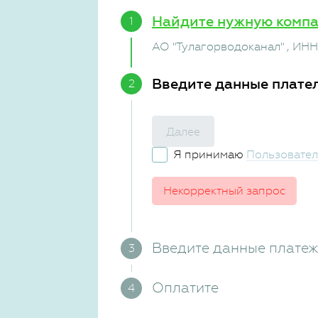
Найдите нужную комп
АО "Тулагорводоканал"
, ИНН
Введите данные плате
Далее
Я принимаю
Пользовател
Некорректный запрос
Введите данные плате
Оплатите