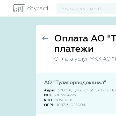
Оплата АО "
платежи
Оплата услуг ЖКХ АО "
АО "Тулагорводоканал"
Адрес:
300001, Тульская обл, г Тула, П
ИНН:
7105504223
КПП:
710501001
ОГРН:
1087154028004