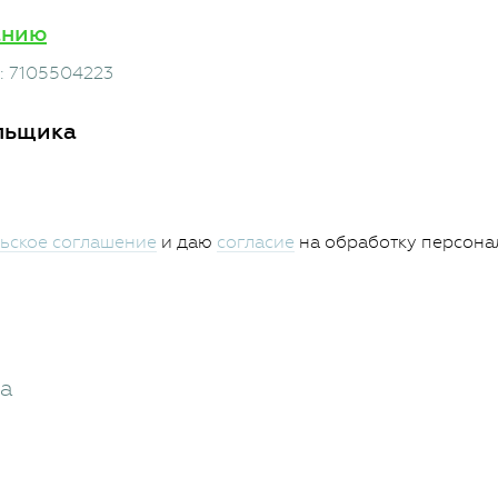
анию
: 7105504223
льщика
ьское соглашение
и даю
согласие
на обработку персона
жа