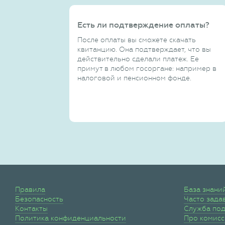
Есть ли подтверждение оплаты?
После оплаты вы сможете скачать
квитанцию. Она подтверждает, что вы
действительно сделали платеж. Ее
примут в любом госоргане: например в
налоговой и пенсионном фонде.
Правила
База знани
Безопасность
Часто зада
Контакты
Служба по
Политика конфиденциальности
Про комис