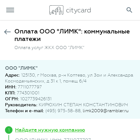
Оплата ООО "ЛИМК": коммунальные
платежи
Оплата услуг ЖКХ ООО "ЛИМК"
ООО "ЛИМК"
Адрес:
125130, г Москва, р-н Коптево, ул Зои и Александра
Космодемьянских, д 31 к 1, помещ 6/4
ИНН:
7711077797
КПП:
774301001
ОГРН:
1027739426131
Руководитель:
КИРЮХИН СТЕПАН КОНСТАНТИНОВИЧ
Телефон и e-mail:
(495) 975-58-88,
limk2009@rambler.ru
Найдите нужную компанию