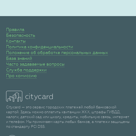
Правила
Безопасность
Контакты
Политика конфиденциальности
Положение об обработке персональных данных
База знаний
Часто задаваемые вопросы
Служба поддержки
Про комиссию
Citycard — это сервис городских платежей любой банковской
картой. Здесь можно оплатить квитанции ЖКХ, штрафы ГИБДД,
налоги, детский сад или школу, кредиты, мобильную связь, интернет
и телефон. Мы принимаем карты любых банков, а платежи защищены
по стандарту PCI DSS.