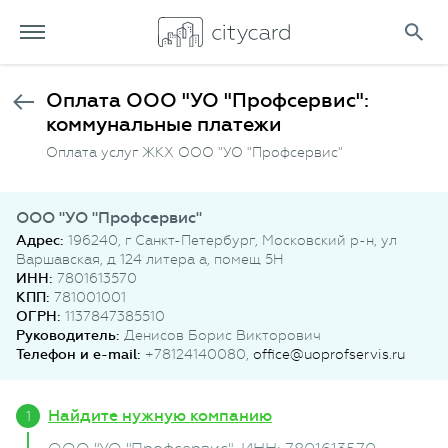
Оплата ООО "УО "Профсервис":
коммунальные платежи
Оплата услуг ЖКХ ООО "УО "Профсервис"
ООО "УО "Профсервис"
Адрес:
196240, г Санкт-Петербург, Московский р-н, ул
Варшавская, д 124 литера а, помещ 5Н
ИНН:
7801613570
КПП:
781001001
ОГРН:
1137847385510
Руководитель:
Денисов Борис Викторович
Телефон и e-mail:
+78124140080,
office@uoprofservis.ru
Найдите нужную компанию