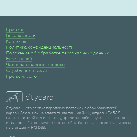
Правила
Безопасность
Контакты
Политика конфиденциальности
Положение об обработке персональных данных
База знаний
Часто задаваемые вопросы
Служба поддержки
Про комиссию
Citycard — это сервис городских платежей любой банковской
картой. Здесь можно оплатить квитанции ЖКХ, штрафы ГИБДД,
налоги, детский сад или школу, кредиты, мобильную связь, интернет
и телефон. Мы принимаем карты любых банков, а платежи защищены
по стандарту PCI DSS.