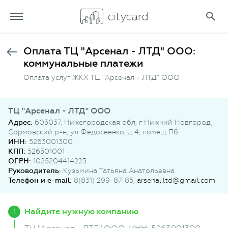
Оплата ТЦ "Арсенал - ЛТД" ООО:
коммунальные платежи
Оплата услуг ЖКХ ТЦ "Арсенал - ЛТД" ООО
ТЦ "Арсенал - ЛТД" ООО
Адрес:
603037, Нижегородская обл, г Нижний Новгород,
Сормовский р-н, ул Федосеенко, д 4, помещ П6
ИНН:
5263001300
КПП:
526301001
ОГРН:
1025204414223
Руководитель:
Кузьмина Татьяна Анатольевна
Телефон и e-mail:
8(831) 299-87-85,
arsenal.ltd@gmail.com
Найдите нужную компанию