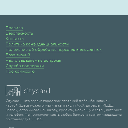
Правила
Безопасность
Контакты
Политика конфиденциальности
Положение об обработке персональных данных
База знаний
Часто задаваемые вопросы
Служба поддержки
Про комиссию
Citycard — это сервис городских платежей любой банковской
картой. Здесь можно оплатить квитанции ЖКХ, штрафы ГИБДД,
налоги, детский сад или школу, кредиты, мобильную связь, интернет
и телефон. Мы принимаем карты любых банков, а платежи защищены
по стандарту PCI DSS.