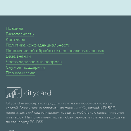
Правила
Безопасность
Контакты
Политика конфиденциальности
Положение об обработке персональных данных
База знаний
Часто задаваемые вопросы
Служба поддержки
Про комиссию
Citycard — это сервис городских платежей любой банковской
картой. Здесь можно оплатить квитанции ЖКХ, штрафы ГИБДД,
налоги, детский сад или школу, кредиты, мобильную связь, интернет
и телефон. Мы принимаем карты любых банков, а платежи защищены
по стандарту PCI DSS.