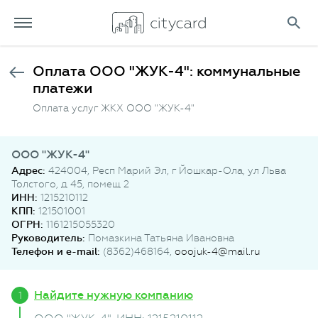
Оплата ООО "ЖУК-4": коммунальные
платежи
Оплата услуг ЖКХ ООО "ЖУК-4"
ООО "ЖУК-4"
Адрес:
424004, Респ Марий Эл, г Йошкар-Ола, ул Льва
Толстого, д 45, помещ 2
ИНН:
1215210112
КПП:
121501001
ОГРН:
1161215055320
Руководитель:
Помазкина Татьяна Ивановна
Телефон и e-mail:
(8362)468164,
ooojuk-4@mail.ru
Найдите нужную компанию