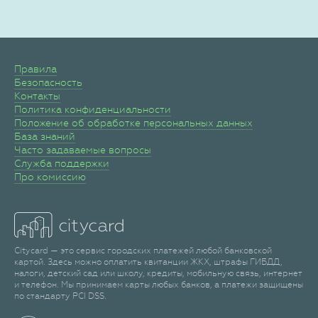
Правила
Безопасность
Контакты
Политика конфиденциальности
Положение об обработке персональных данных
База знаний
Часто задаваемые вопросы
Служба поддержки
Про комиссию
Citycard — это сервис городских платежей любой банковской
картой. Здесь можно оплатить квитанции ЖКХ, штрафы ГИБДД,
налоги, детский сад или школу, кредиты, мобильную связь, интернет
и телефон. Мы принимаем карты любых банков, а платежи защищены
по стандарту PCI DSS.