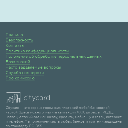
Правила
Безопасность
Контакты
Политика конфиденциальности
Положение об обработке персональных данных
База знаний
Часто задаваемые вопросы
Служба поддержки
Про комиссию
Citycard — это сервис городских платежей любой банковской
картой. Здесь можно оплатить квитанции ЖКХ, штрафы ГИБДД,
налоги, детский сад или школу, кредиты, мобильную связь, интернет
и телефон. Мы принимаем карты любых банков, а платежи защищены
по стандарту PCI DSS.