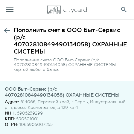
Пополнить счет в ООО Быт-Сервис
(р/с
40702810849490134058) ОХРАННЫЕ
СИСТЕМЫ
Пополнение счета ООО Быт-Сервис (р/с
40702810849490134058) ОХРАННЫЕ СИСТЕМЫ
картой любого банка
ООО Быт-Сервис (р/с
40702810849490134058) ОХРАННЫЕ СИСТЕМЫ
Адрес:
614066, Пермский край, г Пермь, Индустриальный
р-н, шоссе Космонавтов, д 129, кв 4
ИНН:
5905239299
КПП:
590501001
ОГРН:
1065905007255