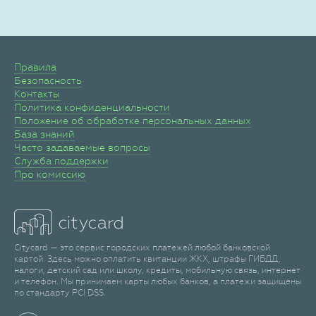
Правила
Безопасность
Контакты
Политика конфиденциальности
Положение об обработке персональных данных
База знаний
Часто задаваемые вопросы
Служба поддержки
Про комиссию
Citycard — это сервис городских платежей любой банковской
картой. Здесь можно оплатить квитанции ЖКХ, штрафы ГИБДД,
налоги, детский сад или школу, кредиты, мобильную связь, интернет
и телефон. Мы принимаем карты любых банков, а платежи защищены
по стандарту PCI DSS.