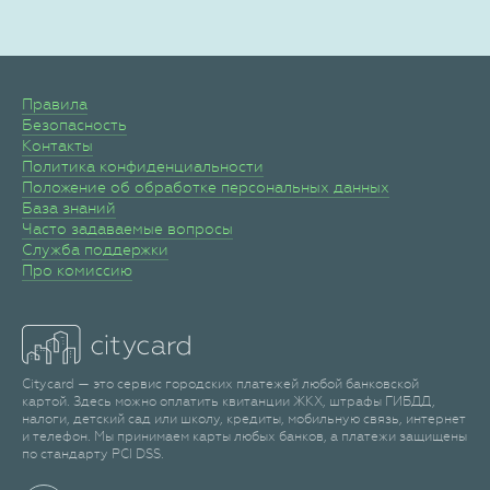
Правила
Безопасность
Контакты
Политика конфиденциальности
Положение об обработке персональных данных
База знаний
Часто задаваемые вопросы
Служба поддержки
Про комиссию
Citycard — это сервис городских платежей любой банковской
картой. Здесь можно оплатить квитанции ЖКХ, штрафы ГИБДД,
налоги, детский сад или школу, кредиты, мобильную связь, интернет
и телефон. Мы принимаем карты любых банков, а платежи защищены
по стандарту PCI DSS.