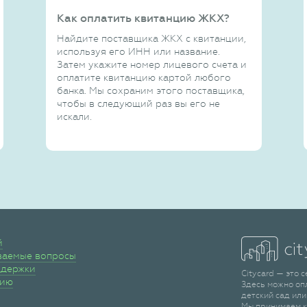
Как оплатить квитанцию ЖКХ?
Найдите поставщика ЖКХ с квитанции,
используя его ИНН или название.
Затем укажите номер лицевого счета и
оплатите квитанцию картой любого
банка. Мы сохраним этого поставщика,
чтобы в следующий раз вы его не
искали.
й
ваемые вопросы
ддержки
Citycard — это 
сию
Здесь можно оп
детский сад или
Мы принимаем к