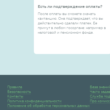
Есть ли подтверждение оплаты?
После оплаты вы сможете скачать
квитанцию. Она подтверждает, что вы
действительно сделали платеж. Ее
примут в любом госоргане: например в
налоговой и пенсионном фонде.
Правила
База знани
Безопасность
Часто зада
Контакты
Служба по
Политика конфиденциальности
Про комис
Положение об обработке персональных данных