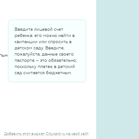
Введите лицевой счет
ребенка: его можно найти в
квитанции или спросить в
детском саду. Введите,
пожалуйста, данные своего
льных данных
паспорта – это обязательно,
поскольку платеж в детский
сад считается бюджетным.
Добавить этот виджет Citycard.ru на свой сайт