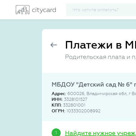
Платежи в М
Родительская плата и 
МБДОУ "Детский сад № 6" 
Адрес:
600026, Владимирская обл, г Вл
ИНН:
3328101527
КПП:
332801001
ОГРН:
1033302008992
Найдите нужное учреж