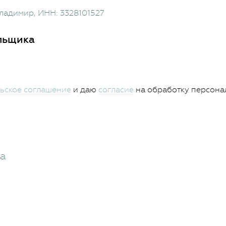
Владимир
, ИНН: 3328101527
льщика
ьское соглашение
и даю
согласие
на обработку персона
жа