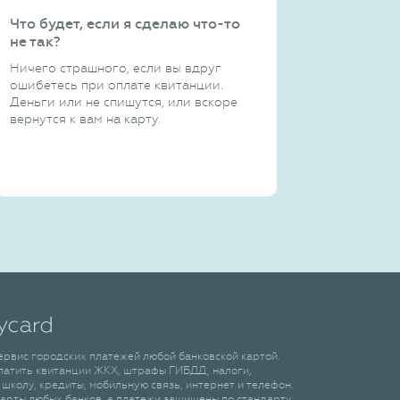
Что будет, если я сделаю что-то
не так?
Ничего страшного, если вы вдруг
ошибетесь при оплате квитанции.
Деньги или не спишутся, или вскоре
вернутся к вам на карту.
сервис городских платежей любой банковской картой.
латить квитанции ЖКХ, штрафы ГИБДД, налоги,
 школу, кредиты, мобильную связь, интернет и телефон.
арты любых банков, а платежи защищены по стандарту