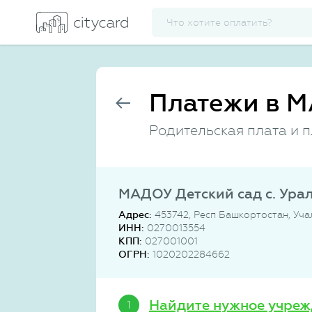
Платежи в М
Родительская плата и 
МАДОУ Детский сад с. Урал
Адрес:
453742, Респ Башкортостан, Учал
ИНН:
0270013554
КПП:
027001001
ОГРН:
1020202284662
Найдите нужное учреж