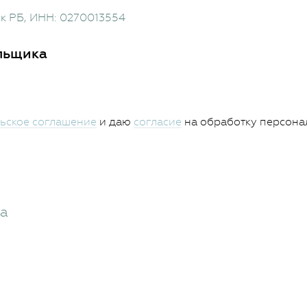
ск РБ
, ИНН: 0270013554
льщика
ьское соглашение
и даю
согласие
на обработку персона
жа