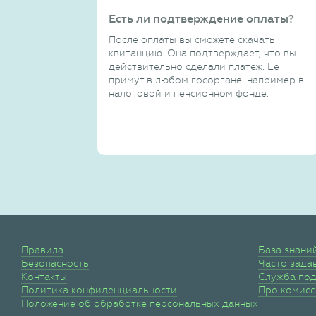
Есть ли подтверждение оплаты?
После оплаты вы сможете скачать
квитанцию. Она подтверждает, что вы
действительно сделали платеж. Ее
примут в любом госоргане: например в
налоговой и пенсионном фонде.
Правила
База знани
Безопасность
Часто зада
Контакты
Служба по
Политика конфиденциальности
Про комис
Положение об обработке персональных данных