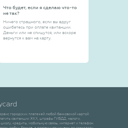
Что будет, если я сделаю что-то
не так?
Ничего страшного, если вы вдруг
ошибетесь при оплате квитанции.
Деньги или не спишутся, или вскоре
вернутся к вам на карту.
сервис городских платежей любой банковской картой.
латить квитанции ЖКХ, штрафы ГИБДД, налоги,
 школу, кредиты, мобильную связь, интернет и телефон.
арты любых банков, а платежи защищены по стандарту