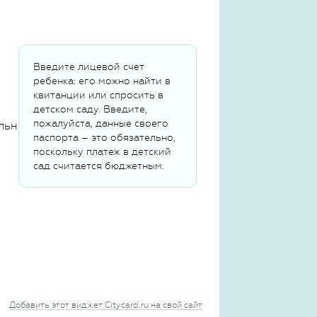
Введите лицевой счет
ребенка: его можно найти в
квитанции или спросить в
детском саду. Введите,
пожалуйста, данные своего
льных данных
паспорта – это обязательно,
поскольку платеж в детский
сад считается бюджетным.
Добавить этот виджет Citycard.ru на свой сайт