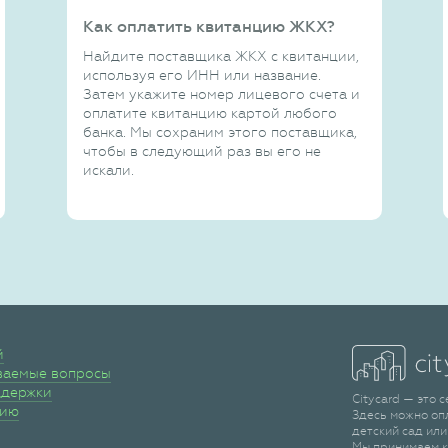
Как оплатить квитанцию ЖКХ?
Найдите поставщика ЖКХ с квитанции,
используя его ИНН или название.
Затем укажите номер лицевого счета и
оплатите квитанцию картой любого
банка. Мы сохраним этого поставщика,
чтобы в следующий раз вы его не
искали.
й
ваемые вопросы
ддержки
Citycard — это 
сию
Здесь можно оп
детский сад или
Мы принимаем к