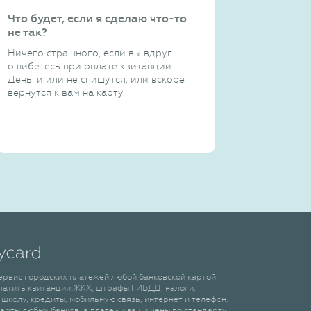
Что будет, если я сделаю что-то
не так?
Ничего страшного, если вы вдруг
ошибетесь при оплате квитанции.
Деньги или не спишутся, или вскоре
вернутся к вам на карту.
сервис городских платежей любой банковской картой.
латить квитанции ЖКХ, штрафы ГИБДД, налоги,
 школу, кредиты, мобильную связь, интернет и телефон.
арты любых банков, а платежи защищены по стандарту