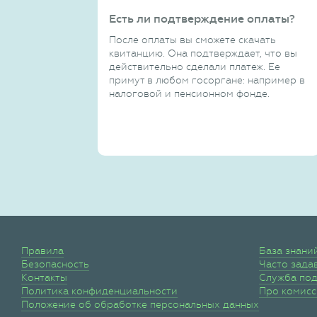
Есть ли подтверждение оплаты?
После оплаты вы сможете скачать
квитанцию. Она подтверждает, что вы
действительно сделали платеж. Ее
примут в любом госоргане: например в
налоговой и пенсионном фонде.
Правила
База знани
Безопасность
Часто зада
Контакты
Служба по
Политика конфиденциальности
Про комис
Положение об обработке персональных данных