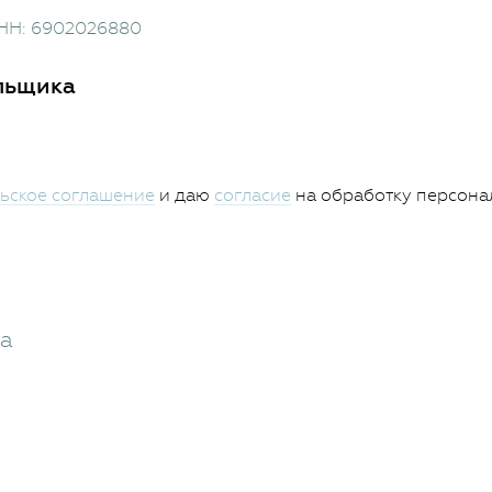
ИНН: 6902026880
льщика
ьское соглашение
и даю
согласие
на обработку персона
жа