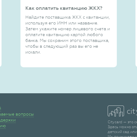
Как оплатить квитанцию ЖКХ?
Найдите поставщика ЖКХ с квитанции,
используя его ИНН или название.
Затем укажите номер лицевого счета и
оплатите квитанцию картой любого
банка. Мы сохраним этого поставщика,
чтобы в следующий раз вы его не
искали.
й
ваемые вопросы
ддержки
Citycard — это 
сию
Здесь можно оп
детский сад или
Мы принимаем к