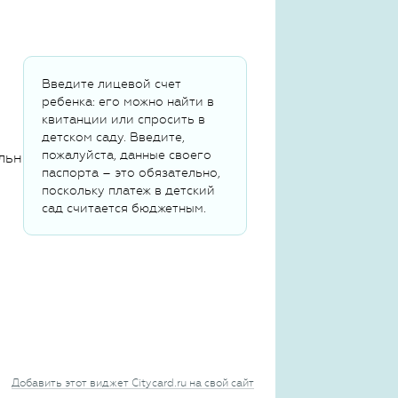
Введите лицевой счет
ребенка: его можно найти в
квитанции или спросить в
детском саду. Введите,
пожалуйста, данные своего
льных данных
паспорта – это обязательно,
поскольку платеж в детский
сад считается бюджетным.
Добавить этот виджет Citycard.ru на свой сайт