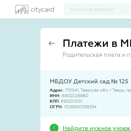
Платежи в М
Родительская плата и 
МБДОУ Детский сад № 125
Адрес:
170041, Тверская обл, г Тверь, 
ИНН:
6902026880
КПП:
695201001
ОГРН:
1026900558354
Найдите нужное учреж