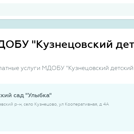
ДОБУ "Кузнецовский дет
латные услуги МДОБУ "Кузнецовский детский 
кий сад "Улыбка"
вский р-н, село Кузнецово, ул Кооперативная, д 4А