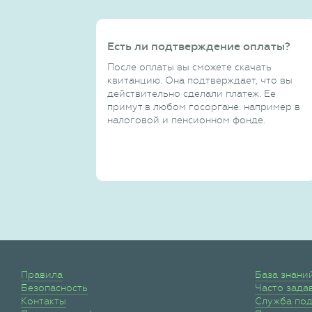
Есть ли подтверждение оплаты?
После оплаты вы сможете скачать
квитанцию. Она подтверждает, что вы
действительно сделали платеж. Ее
примут в любом госоргане: например в
налоговой и пенсионном фонде.
Правила
База знани
Безопасность
Часто зада
Контакты
Служба по