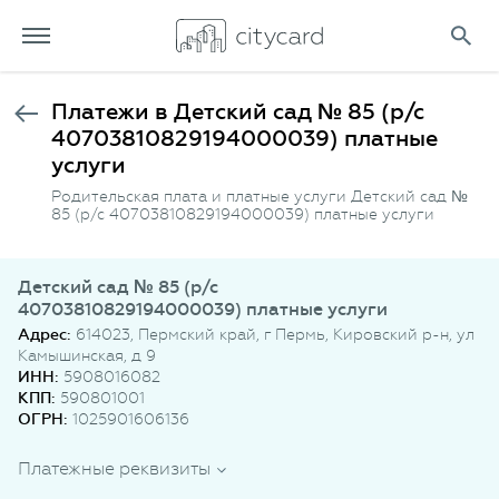
Платежи в Детский сад № 85 (р/с
40703810829194000039) платные
услуги
Родительская плата и платные услуги Детский сад №
85 (р/с 40703810829194000039) платные услуги
Детский сад № 85 (р/с
40703810829194000039) платные услуги
Адрес:
614023, Пермский край, г Пермь, Кировский р-н, ул
Камышинская, д 9
ИНН:
5908016082
КПП:
590801001
ОГРН:
1025901606136
Платежные реквизиты