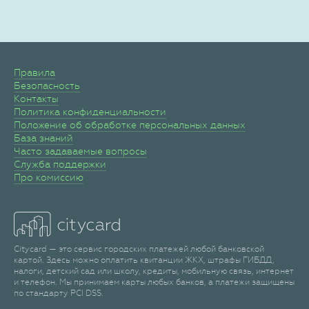
Правила
Безопасность
Контакты
Политика конфиденциальности
Положение об обработке персональных данных
База знаний
Часто задаваемые вопросы
Служба поддержки
Про комиссию
Citycard — это сервис городских платежей любой банковской
картой. Здесь можно оплатить квитанции ЖКХ, штрафы ГИБДД,
налоги, детский сад или школу, кредиты, мобильную связь, интернет
и телефон. Мы принимаем карты любых банков, а платежи защищены
по стандарту PCI DSS.