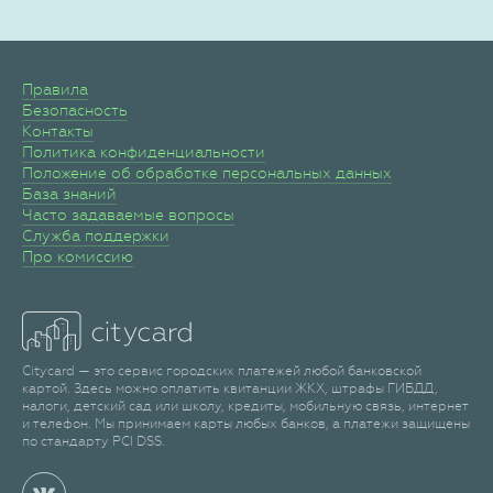
Правила
Безопасность
Контакты
Политика конфиденциальности
Положение об обработке персональных данных
База знаний
Часто задаваемые вопросы
Служба поддержки
Про комиссию
Citycard — это сервис городских платежей любой банковской
картой. Здесь можно оплатить квитанции ЖКХ, штрафы ГИБДД,
налоги, детский сад или школу, кредиты, мобильную связь, интернет
и телефон. Мы принимаем карты любых банков, а платежи защищены
по стандарту PCI DSS.