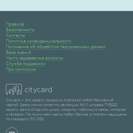
Правила
Безопасность
Контакты
Политика конфиденциальности
Положение об обработке персональных данных
База знаний
Часто задаваемые вопросы
Служба поддержки
Про комиссию
Citycard — это сервис городских платежей любой банковской
картой. Здесь можно оплатить квитанции ЖКХ, штрафы ГИБДД,
налоги, детский сад или школу, кредиты, мобильную связь, интернет
и телефон. Мы принимаем карты любых банков, а платежи защищены
по стандарту PCI DSS.