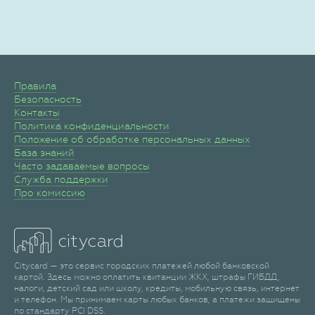
Правила
Безопасность
Контакты
Политика конфиденциальности
Положение об обработке персональных данных
База знаний
Часто задаваемые вопросы
Служба поддержки
Про комиссию
Citycard — это сервис городских платежей любой банковской
картой. Здесь можно оплатить квитанции ЖКХ, штрафы ГИБДД,
налоги, детский сад или школу, кредиты, мобильную связь, интернет
и телефон. Мы принимаем карты любых банков, а платежи защищены
по стандарту PCI DSS.