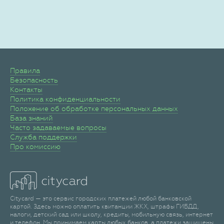
Правила
Безопасность
Контакты
Политика конфиденциальности
Положение об обработке персональных данных
База знаний
Часто задаваемые вопросы
Служба поддержки
Про комиссию
Citycard — это сервис городских платежей любой банковской
картой. Здесь можно оплатить квитанции ЖКХ, штрафы ГИБДД,
налоги, детский сад или школу, кредиты, мобильную связь, интернет
и телефон. Мы принимаем карты любых банков, а платежи защищены