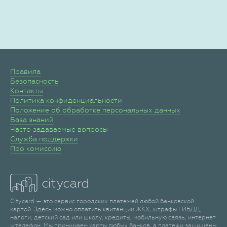
Правила
Безопасность
Контакты
Политика конфиденциальности
Положение об обработке персональных данных
База знаний
Часто задаваемые вопросы
Служба поддержки
Про комиссию
Citycard — это сервис городских платежей любой банковской
картой. Здесь можно оплатить квитанции ЖКХ, штрафы ГИБДД,
налоги, детский сад или школу, кредиты, мобильную связь, интернет
и телефон. Мы принимаем карты любых банков, а платежи защищены