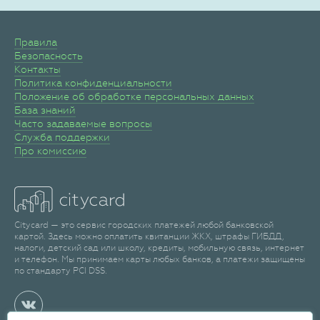
Правила
Безопасность
Контакты
Политика конфиденциальности
Положение об обработке персональных данных
База знаний
Часто задаваемые вопросы
Служба поддержки
Про комиссию
Citycard — это сервис городских платежей любой банковской
картой. Здесь можно оплатить квитанции ЖКХ, штрафы ГИБДД,
налоги, детский сад или школу, кредиты, мобильную связь, интернет
и телефон. Мы принимаем карты любых банков, а платежи защищены
по стандарту PCI DSS.