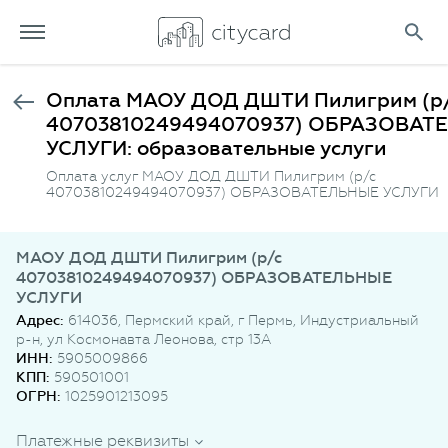
Оплата МАОУ ДОД ДШТИ Пилигрим (р
40703810249494070937) ОБРАЗОВАТ
УСЛУГИ: образовательные услуги
Оплата услуг МАОУ ДОД ДШТИ Пилигрим (р/с
40703810249494070937) ОБРАЗОВАТЕЛЬНЫЕ УСЛУГИ
МАОУ ДОД ДШТИ Пилигрим (р/с
40703810249494070937) ОБРАЗОВАТЕЛЬНЫЕ
УСЛУГИ
Адрес:
614036, Пермский край, г Пермь, Индустриальный
р-н, ул Космонавта Леонова, стр 13А
ИНН:
5905009866
КПП:
590501001
ОГРН:
1025901213095
Платежные реквизиты