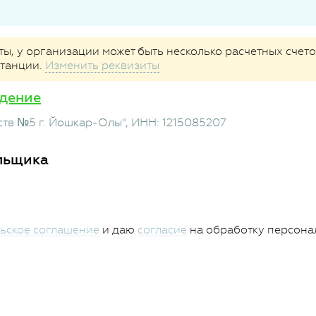
, у организации может быть несколько расчетных счетов
итанции.
Изменить реквизиты
дение
ств №5 г. Йошкар-Олы"
, ИНН: 1215085207
льщика
ьское соглашение
и даю
согласие
на обработку персона