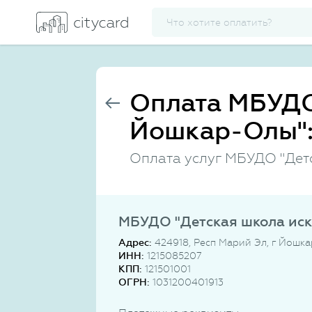
Оплата МБУДО 
Йошкар-Олы":
Оплата услуг МБУДО "Детс
МБУДО "Детская школа иск
Адрес:
424918, Респ Марий Эл, г Йошка
ИНН:
1215085207
КПП:
121501001
ОГРН:
1031200401913