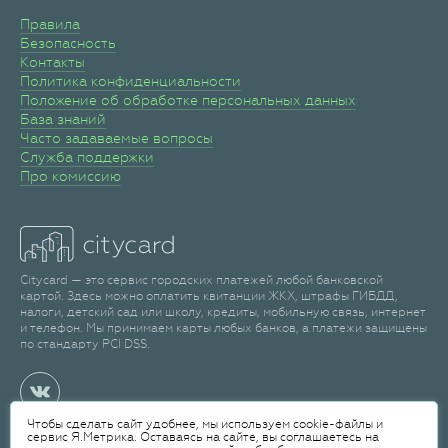
Правила
Безопасность
Контакты
Политика конфиденциальности
Положение об обработке персональных данных
База знаний
Часто задаваемые вопросы
Служба поддержки
Про комиссию
Citycard — это сервис городских платежей любой банковской
картой. Здесь можно оплатить квитанции ЖКХ, штрафы ГИБДД,
налоги, детский сад или школу, кредиты, мобильную связь, интернет
и телефон. Мы принимаем карты любых банков, а платежи защищены
по стандарту PCI DSS.
Чтобы сделать сайт удобнее, мы используем cookie-файлы и
сервис Я.Метрика. Оставаясь на сайте, вы соглашаетесь на