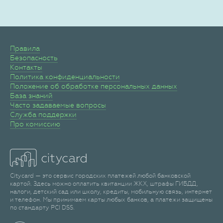
Правила
Безопасность
Контакты
Политика конфиденциальности
Положение об обработке персональных данных
База знаний
Часто задаваемые вопросы
Служба поддержки
Про комиссию
Citycard — это сервис городских платежей любой банковской
картой. Здесь можно оплатить квитанции ЖКХ, штрафы ГИБДД,
налоги, детский сад или школу, кредиты, мобильную связь, интернет
и телефон. Мы принимаем карты любых банков, а платежи защищены
по стандарту PCI DSS.