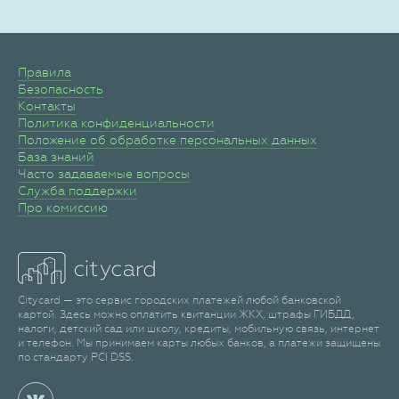
Правила
Безопасность
Контакты
Политика конфиденциальности
Положение об обработке персональных данных
База знаний
Часто задаваемые вопросы
Служба поддержки
Про комиссию
Citycard — это сервис городских платежей любой банковской
картой. Здесь можно оплатить квитанции ЖКХ, штрафы ГИБДД,
налоги, детский сад или школу, кредиты, мобильную связь, интернет
и телефон. Мы принимаем карты любых банков, а платежи защищены
по стандарту PCI DSS.