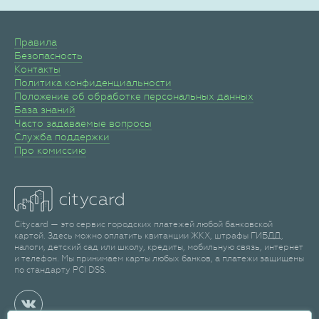
Правила
Безопасность
Контакты
Политика конфиденциальности
Положение об обработке персональных данных
База знаний
Часто задаваемые вопросы
Служба поддержки
Про комиссию
Citycard — это сервис городских платежей любой банковской
картой. Здесь можно оплатить квитанции ЖКХ, штрафы ГИБДД,
налоги, детский сад или школу, кредиты, мобильную связь, интернет
и телефон. Мы принимаем карты любых банков, а платежи защищены
по стандарту PCI DSS.