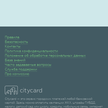
Правила
Безопасность
Контакты
Политика конфиденциальности
Положение об обработке персональных данных
База знаний
Часто задаваемые вопросы
Служба поддержки
Про комиссию
Citycard — это сервис городских платежей любой банковской
картой. Здесь можно оплатить квитанции ЖКХ, штрафы ГИБДД,
налоги, детский сад или школу, кредиты, мобильную связь, интернет