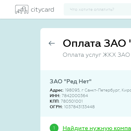
Оплата ЗАО 
Оплата услуг ЖКХ ЗАО 
ЗАО "Ред Нет"
Адрес:
198095, г Санкт-Петербург, Киро
ИНН:
7842000364
КПП:
780501001
ОГРН:
1037843133448
Найдите нужную комп