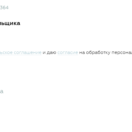
0364
льщика
ьское соглашение
и даю
согласие
на обработку персона
жа