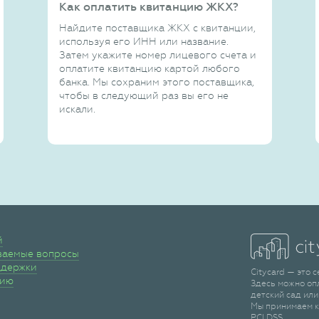
Как оплатить квитанцию ЖКХ?
Найдите поставщика ЖКХ с квитанции,
используя его ИНН или название.
Затем укажите номер лицевого счета и
оплатите квитанцию картой любого
банка. Мы сохраним этого поставщика,
чтобы в следующий раз вы его не
искали.
й
ваемые вопросы
ддержки
Citycard — это 
сию
Здесь можно оп
детский сад или
Мы принимаем к
PCI DSS.