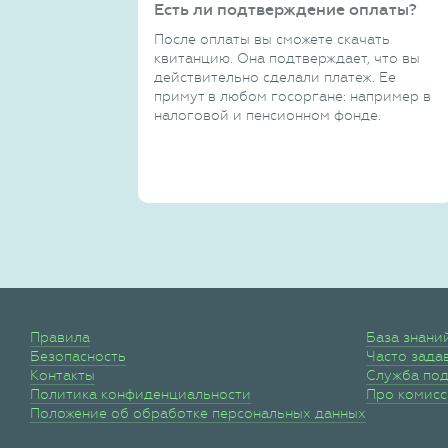
Есть ли подтверждение оплаты?
После оплаты вы сможете скачать
квитанцию. Она подтверждает, что вы
действительно сделали платеж. Ее
примут в любом госоргане: например в
налоговой и пенсионном фонде.
Правила
База знани
Безопасность
Часто зада
Контакты
Служба по
Политика конфиденциальности
Про комис
Положение об обработке персональных данных