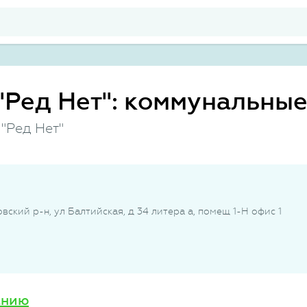
"Ред Нет": коммунальны
"Ред Нет"
вский р-н, ул Балтийская, д 34 литера а, помещ 1-Н офис 1
анию