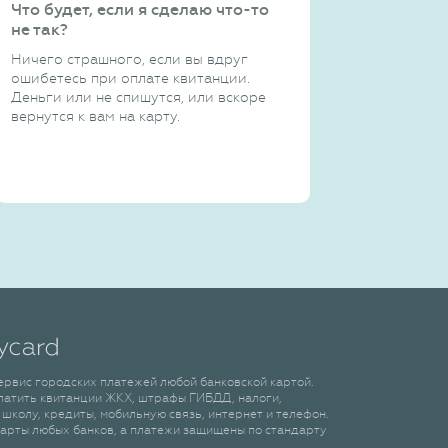
Что будет, если я сделаю что-то
не так?
Ничего страшного, если вы вдруг
ошибетесь при оплате квитанции.
Деньги или не спишутся, или вскоре
вернутся к вам на карту.
сервис городских платежей любой банковской картой.
латить квитанции ЖКХ, штрафы ГИБДД, налоги,
 школу, кредиты, мобильную связь, интернет и телефон.
арты любых банков, а платежи защищены по стандарту