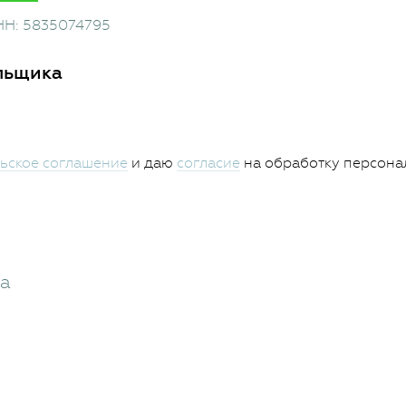
НН: 5835074795
льщика
ьское соглашение
и даю
согласие
на обработку персона
жа