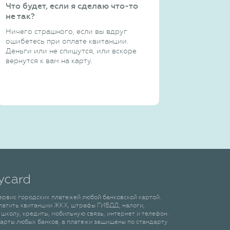
Что будет, если я сделаю что-то
не так?
Ничего страшного, если вы вдруг
ошибетесь при оплате квитанции.
Деньги или не спишутся, или вскоре
вернутся к вам на карту.
сервис городских платежей любой банковской картой.
латить квитанции ЖКХ, штрафы ГИБДД, налоги,
 школу, кредиты, мобильную связь, интернет и телефон.
арты любых банков, а платежи защищены по стандарту