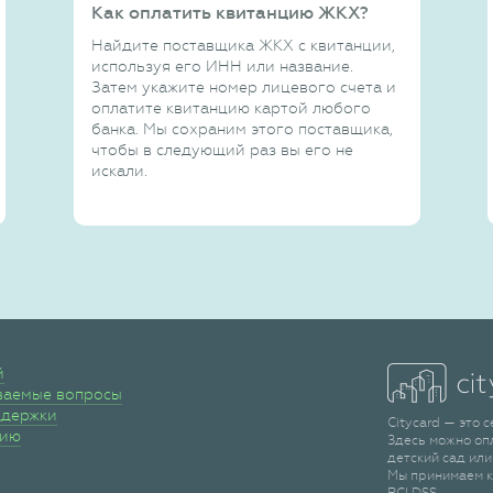
Как оплатить квитанцию ЖКХ?
Найдите поставщика ЖКХ с квитанции,
используя его ИНН или название.
Затем укажите номер лицевого счета и
оплатите квитанцию картой любого
банка. Мы сохраним этого поставщика,
чтобы в следующий раз вы его не
искали.
й
ваемые вопросы
ддержки
Citycard — это 
сию
Здесь можно оп
детский сад или
Мы принимаем к