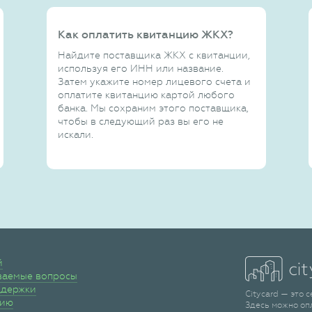
Как оплатить квитанцию ЖКХ?
Найдите поставщика ЖКХ с квитанции,
используя его ИНН или название.
Затем укажите номер лицевого счета и
оплатите квитанцию картой любого
банка. Мы сохраним этого поставщика,
чтобы в следующий раз вы его не
искали.
й
ваемые вопросы
ддержки
Citycard — это 
сию
Здесь можно оп