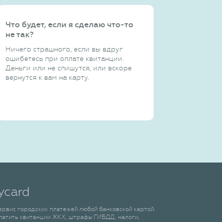
Что будет, если я сделаю что-то
не так?
Ничего страшного, если вы вдруг
ошибетесь при оплате квитанции.
Деньги или не спишутся, или вскоре
вернутся к вам на карту.
сервис городских платежей любой банковской картой.
латить квитанции ЖКХ, штрафы ГИБДД, налоги,