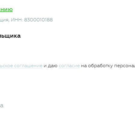
анию
нция
, ИНН: 8300010188
льщика
ьское соглашение
и даю
согласие
на обработку персона
жа