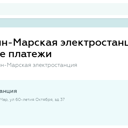
н-Марская электростан
е платежи
н-Марская электростанция
танция
Мар, ул 60-летия Октября, зд 37