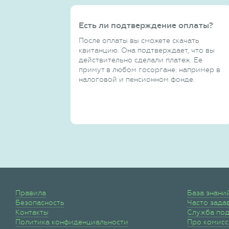
Есть ли подтверждение оплаты?
После оплаты вы сможете скачать
квитанцию. Она подтверждает, что вы
действительно сделали платеж. Ее
примут в любом госоргане: например в
налоговой и пенсионном фонде.
Правила
База знани
Безопасность
Часто зада
Контакты
Служба по
Политика конфиденциальности
Про комис