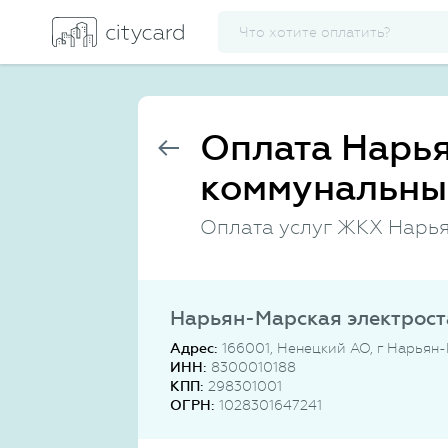
Оплата Нарья
коммунальны
Оплата услуг ЖКХ Нарья
Нарьян-Марская электрос
Адрес:
166001, Ненецкий АО, г Нарьян-
ИНН:
8300010188
КПП:
298301001
ОГРН:
1028301647241