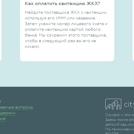
Как оплатить квитанцию ЖКХ?
Найдите поставщика ЖКХ с квитанции,
используя его ИНН или название.
Затем укажите номер лицевого счета и
оплатите квитанцию картой любого
банка. Мы сохраним этого поставщика,
чтобы в следующий раз вы его не
искали.
й
ваемые вопросы
ддержки
Citycard — это 
сию
Здесь можно оп
детский сад или
Мы принимаем к