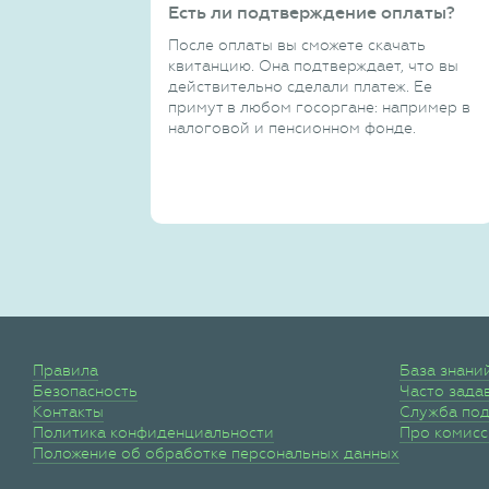
Есть ли подтверждение оплаты?
После оплаты вы сможете скачать
квитанцию. Она подтверждает, что вы
действительно сделали платеж. Ее
примут в любом госоргане: например в
налоговой и пенсионном фонде.
Правила
База знани
Безопасность
Часто зада
Контакты
Служба по
Политика конфиденциальности
Про комис
Положение об обработке персональных данных