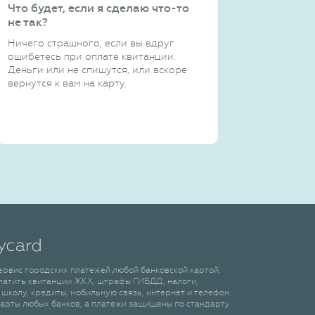
Что будет, если я сделаю что-то
не так?
Ничего страшного, если вы вдруг
ошибетесь при оплате квитанции.
Деньги или не спишутся, или вскоре
вернутся к вам на карту.
сервис городских платежей любой банковской картой.
латить квитанции ЖКХ, штрафы ГИБДД, налоги,
 школу, кредиты, мобильную связь, интернет и телефон.
арты любых банков, а платежи защищены по стандарту