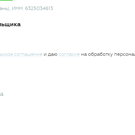
ань)
, ИНН: 6325034613
льщика
ьское соглашение
и даю
согласие
на обработку персона
жа