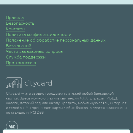
Правила
Безопасность
Контакты
Политика конфиденциальности
Положение об обработке персональных данных
База знаний
Часто задаваемые вопросы
Служба поддержки
Про комиссию
Citycard — это сервис городских платежей любой банковской
картой. Здесь можно оплатить квитанции ЖКХ, штрафы ГИБДД,
налоги, детский сад или школу, кредиты, мобильную связь, интернет
и телефон. Мы принимаем карты любых банков, а платежи защищены
по стандарту PCI DSS.