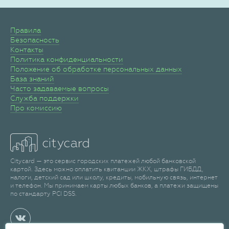
Правила
Безопасность
Контакты
Политика конфиденциальности
Положение об обработке персональных данных
База знаний
Часто задаваемые вопросы
Служба поддержки
Про комиссию
Citycard — это сервис городских платежей любой банковской
картой. Здесь можно оплатить квитанции ЖКХ, штрафы ГИБДД,
налоги, детский сад или школу, кредиты, мобильную связь, интернет
и телефон. Мы принимаем карты любых банков, а платежи защищены
по стандарту PCI DSS.