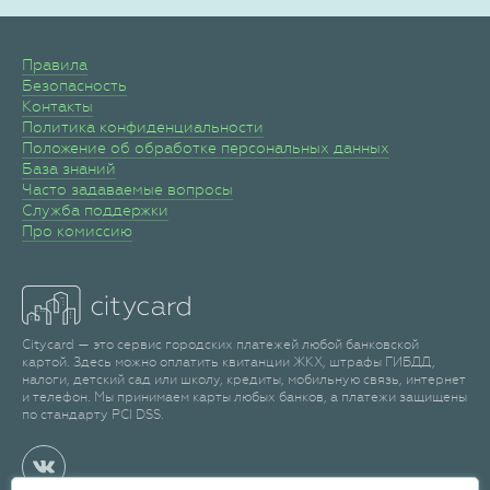
Правила
Безопасность
Контакты
Политика конфиденциальности
Положение об обработке персональных данных
База знаний
Часто задаваемые вопросы
Служба поддержки
Про комиссию
Citycard — это сервис городских платежей любой банковской
картой. Здесь можно оплатить квитанции ЖКХ, штрафы ГИБДД,
налоги, детский сад или школу, кредиты, мобильную связь, интернет
и телефон. Мы принимаем карты любых банков, а платежи защищены
по стандарту PCI DSS.