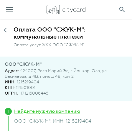
Оплата ООО "СЖУК-М":
коммунальные платежи
Оплата услуг ЖКХ ООО "СЖУК-М"
ООО "СЖУК-М"
Адрес:
424007, Респ Марий Эл, г Йошкар-Ола, ул
Васильева, д 4В, помещ 48, ком 2
ИНН:
1215219404
КПП:
121501001
ОГРН:
1171215006445
Найдите нужную компанию
ООО "СЖУК-М"
, ИНН: 1215219404