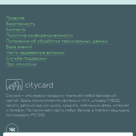
Правила
Безопасность
Контакты
Политика конфиденциальности
Положение об обработке персональных данных
База знаний
Часто задаваемые вопросы
Служба поддержки
Про комиссию
Citycard — это сервис городских платежей любой банковской
картой. Здесь можно оплатить квитанции ЖКХ, штрафы ГИБДД,
налоги, детский сад или школу, кредиты, мобильную связь, интернет
и телефон. Мы принимаем карты любых банков, а платежи защищены
по стандарту PCI DSS.