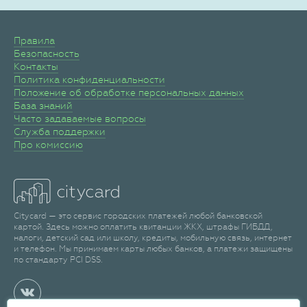
Правила
Безопасность
Контакты
Политика конфиденциальности
Положение об обработке персональных данных
База знаний
Часто задаваемые вопросы
Служба поддержки
Про комиссию
Citycard — это сервис городских платежей любой банковской
картой. Здесь можно оплатить квитанции ЖКХ, штрафы ГИБДД,
налоги, детский сад или школу, кредиты, мобильную связь, интернет
и телефон. Мы принимаем карты любых банков, а платежи защищены
по стандарту PCI DSS.