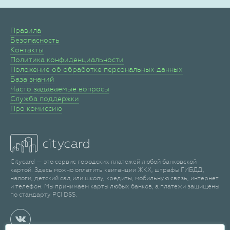
Правила
Безопасность
Контакты
Политика конфиденциальности
Положение об обработке персональных данных
База знаний
Часто задаваемые вопросы
Служба поддержки
Про комиссию
Citycard — это сервис городских платежей любой банковской
картой. Здесь можно оплатить квитанции ЖКХ, штрафы ГИБДД,
налоги, детский сад или школу, кредиты, мобильную связь, интернет
и телефон. Мы принимаем карты любых банков, а платежи защищены
по стандарту PCI DSS.