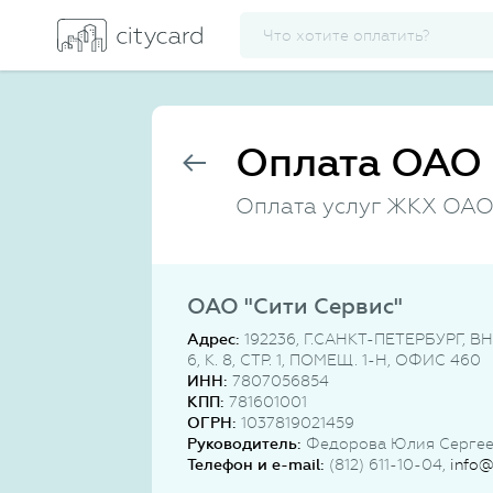
Оплата ОАО 
Оплата услуг ЖКХ ОАО 
ОАО "Сити Сервис"
Адрес:
192236, Г.САНКТ-ПЕТЕРБУРГ, 
6, К. 8, СТР. 1, ПОМЕЩ. 1-Н, ОФИС 460
ИНН:
7807056854
КПП:
781601001
ОГРН:
1037819021459
Руководитель:
Федорова Юлия Сергее
Телефон и e-mail:
(812) 611-10-04,
info@