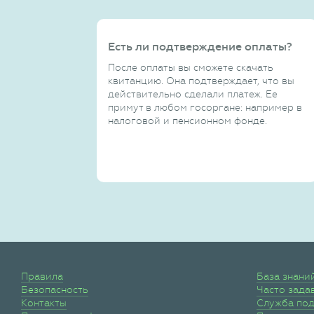
Есть ли подтверждение оплаты?
После оплаты вы сможете скачать
квитанцию. Она подтверждает, что вы
действительно сделали платеж. Ее
примут в любом госоргане: например в
налоговой и пенсионном фонде.
Правила
База знани
Безопасность
Часто зада
Контакты
Служба по