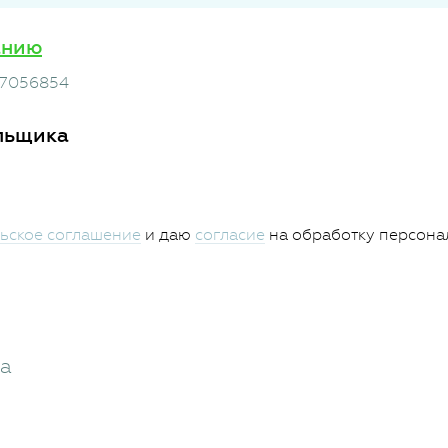
анию
07056854
льщика
ьское соглашение
и даю
согласие
на обработку персона
жа