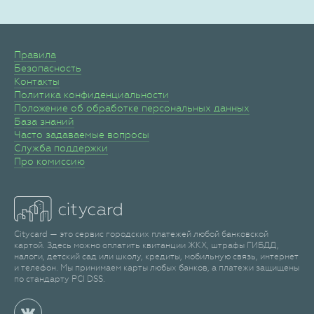
Правила
Безопасность
Контакты
Политика конфиденциальности
Положение об обработке персональных данных
База знаний
Часто задаваемые вопросы
Служба поддержки
Про комиссию
Citycard — это сервис городских платежей любой банковской
картой. Здесь можно оплатить квитанции ЖКХ, штрафы ГИБДД,
налоги, детский сад или школу, кредиты, мобильную связь, интернет
и телефон. Мы принимаем карты любых банков, а платежи защищены
по стандарту PCI DSS.