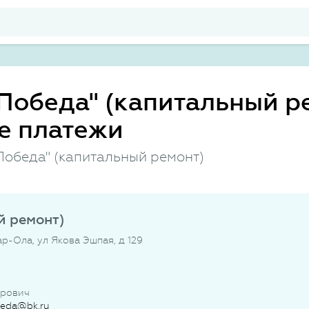
Победа" (капитальный ре
е платежи
Победа" (капитальный ремонт)
й ремонт)
р-Ола, ул Якова Эшпая, д 129
рович
beda@bk.ru