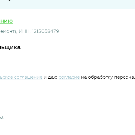
анию
ремонт)
, ИНН: 1215038479
льщика
ьское соглашение
и даю
согласие
на обработку персона
жа