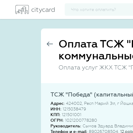
Оплата ТСЖ "
коммунальны
Оплата услуг ЖКХ ТСЖ "
ТСЖ "Победа" (капитальны
Адрес:
424002, Респ Марий Эл, г Йошка
ИНН:
1215038479
КПП:
121501001
ОГРН:
1021200778280
Руководитель:
Сымов Эдуард Владими
Телефон и e-mail:
89026708504,
12.po