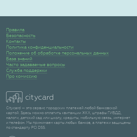
Правила
Безопасность
Контакты
Политика конфиденциальности
Положение об обработке персональных данных
База знаний
Часто задаваемые вопросы
Служба поддержки
Про комиссию
Citycard — это сервис городских платежей любой банковской
картой. Здесь можно оплатить квитанции ЖКХ, штрафы ГИБДД,
налоги, детский сад или школу, кредиты, мобильную связь, интернет
и телефон. Мы принимаем карты любых банков, а платежи защищены
по стандарту PCI DSS.