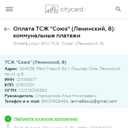
Оплата ТСЖ "Союз" (Ленинский, 8):
коммунальные платежи
Оплата услуг ЖКХ ТСЖ "Союз" (Ленинский, 8)
ТСЖ "Союз" (Ленинский, 8)
Адрес:
424038, Респ Марий Эл, г Йошкар-Ола, Ленинский
пр-кт, д 8
ИНН:
1215166671
КПП:
121501001
ОГРН:
1121215006560
Руководитель:
Стародонов Илья Николаевич
Телефон и e-mail:
89051828484,
lenina8souz@gmail.com
Найдите нужную компанию