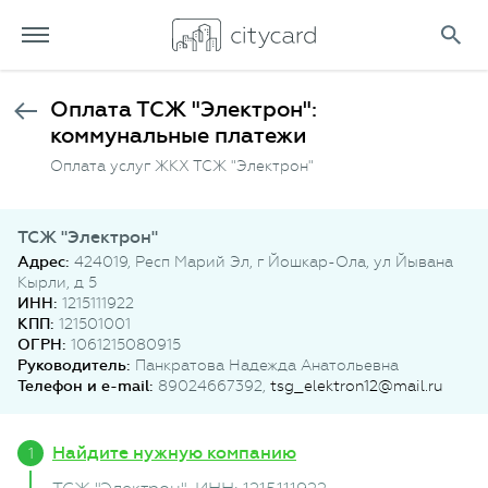
Оплата ТСЖ "Электрон":
коммунальные платежи
Оплата услуг ЖКХ ТСЖ "Электрон"
ТСЖ "Электрон"
Адрес:
424019, Респ Марий Эл, г Йошкар-Ола, ул Йывана
Кырли, д 5
ИНН:
1215111922
КПП:
121501001
ОГРН:
1061215080915
Руководитель:
Панкратова Надежда Анатольевна
Телефон и e-mail:
89024667392,
tsg_elektron12@mail.ru
Найдите нужную компанию