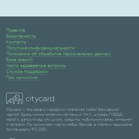
Правила
Безопасность
Контакты
Политика конфиденциальности
Положение об обработке персональных данных
База знаний
Часто задаваемые вопросы
Служба поддержки
Про комиссию
Citycard — это сервис городских платежей любой банковской
картой. Здесь можно оплатить квитанции ЖКХ, штрафы ГИБДД,
налоги, детский сад или школу, кредиты, мобильную связь, интернет
и телефон. Мы принимаем карты любых банков, а платежи защищены
по стандарту PCI DSS.