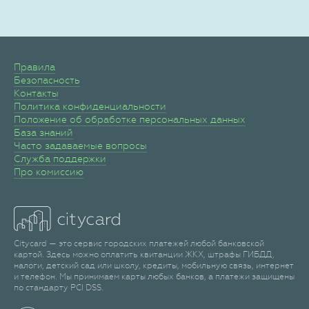
Правила
Безопасность
Контакты
Политика конфиденциальности
Положение об обработке персональных данных
База знаний
Часто задаваемые вопросы
Служба поддержки
Про комиссию
Citycard — это сервис городских платежей любой банковской
картой. Здесь можно оплатить квитанции ЖКХ, штрафы ГИБДД,
налоги, детский сад или школу, кредиты, мобильную связь, интернет
и телефон. Мы принимаем карты любых банков, а платежи защищены
по стандарту PCI DSS.