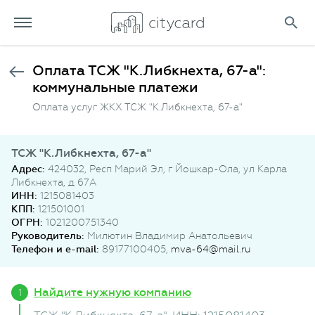
Оплата ТСЖ "К.Либкнехта, 67-а":
коммунальные платежи
Оплата услуг ЖКХ ТСЖ "К.Либкнехта, 67-а"
ТСЖ "К.Либкнехта, 67-а"
Адрес:
424032, Респ Марий Эл, г Йошкар-Ола, ул Карла
Либкнехта, д 67А
ИНН:
1215081403
КПП:
121501001
ОГРН:
1021200751340
Руководитель:
Милютин Владимир Анатольевич
Телефон и e-mail:
89177100405,
mva-64@mail.ru
Найдите нужную компанию