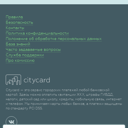
Правила
Безопасность
Контакты
Политика конфиденциальности
Положение об обработке персональных данных
База знаний
Часто задаваемые вопросы
Служба поддержки
Про комиссию
Citycard — это сервис городских платежей любой банковской
картой. Здесь можно оплатить квитанции ЖКХ, штрафы ГИБДД,
налоги, детский сад или школу, кредиты, мобильную связь, интернет
и телефон. Мы принимаем карты любых банков, а платежи защищены
по стандарту PCI DSS.