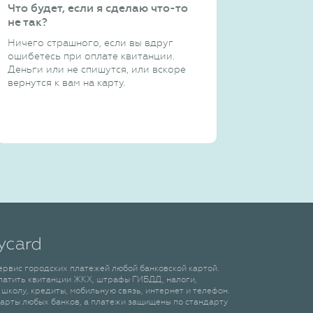
Что будет, если я сделаю что-то
не так?
Ничего страшного, если вы вдруг
ошибетесь при оплате квитанции.
Деньги или не спишутся, или вскоре
вернутся к вам на карту.
сервис городских платежей любой банковской картой.
латить квитанции ЖКХ, штрафы ГИБДД, налоги,
 школу, кредиты, мобильную связь, интернет и телефон.
арты любых банков, а платежи защищены по стандарту