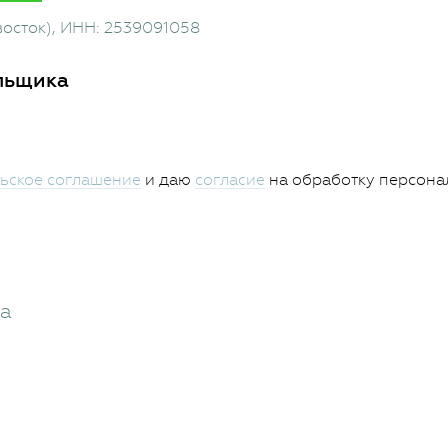
восток)
, ИНН: 2539091058
льщика
ьское соглашение
и даю
согласие
на обработку персона
жа