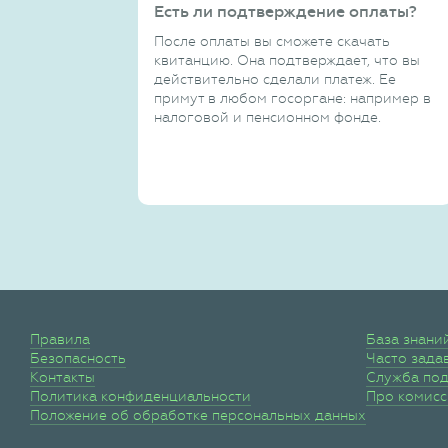
Есть ли подтверждение оплаты?
После оплаты вы сможете скачать
квитанцию. Она подтверждает, что вы
действительно сделали платеж. Ее
примут в любом госоргане: например в
налоговой и пенсионном фонде.
Правила
База знани
Безопасность
Часто зада
Контакты
Служба по
Политика конфиденциальности
Про комис
Положение об обработке персональных данных