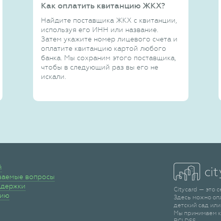
Как оплатить квитанцию ЖКХ?
Найдите поставщика ЖКХ с квитанции,
используя его ИНН или название.
Затем укажите номер лицевого счета и
оплатите квитанцию картой любого
банка. Мы сохраним этого поставщика,
чтобы в следующий раз вы его не
искали.
й
ваемые вопросы
ддержки
Citycard — это 
сию
Здесь можно оп
детский сад или
Мы принимаем к