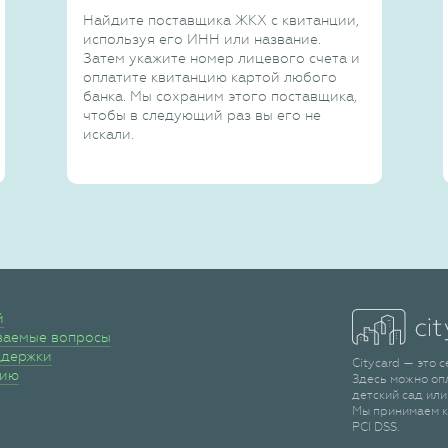
Найдите поставщика ЖКХ с квитанции,
используя его ИНН или название.
Затем укажите номер лицевого счета и
оплатите квитанцию картой любого
банка. Мы сохраним этого поставщика,
чтобы в следующий раз вы его не
искали.
й
ваемые вопросы
ддержки
Citycard — это 
сию
Здесь можно оп
детский сад или
Мы принимаем к
PCI DSS.