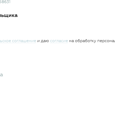
58631
льщика
ьское соглашение
и даю
согласие
на обработку персона
жа