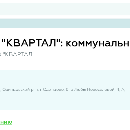
"КВАРТАЛ": коммунальн
О "КВАРТАЛ"
, Одинцовский р-н, г Одинцово, б-р Любы Новоселовой, 4, А,
анию