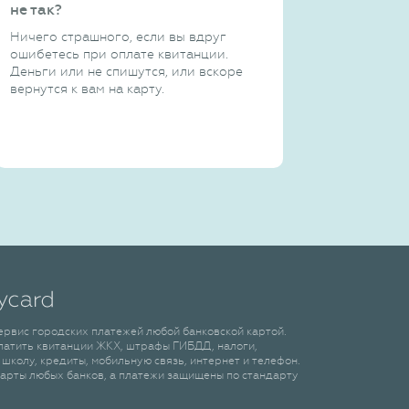
не так?
Ничего страшного, если вы вдруг
ошибетесь при оплате квитанции.
Деньги или не спишутся, или вскоре
вернутся к вам на карту.
сервис городских платежей любой банковской картой.
латить квитанции ЖКХ, штрафы ГИБДД, налоги,
 школу, кредиты, мобильную связь, интернет и телефон.
арты любых банков, а платежи защищены по стандарту