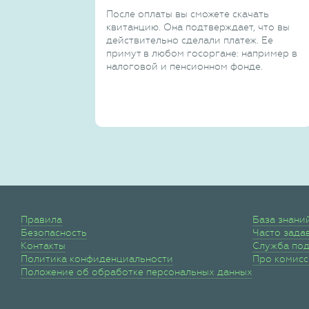
После оплаты вы сможете скачать
квитанцию. Она подтверждает, что вы
действительно сделали платеж. Ее
примут в любом госоргане: например в
налоговой и пенсионном фонде.
Правила
База знани
Безопасность
Часто зада
Контакты
Служба по
Политика конфиденциальности
Про комис
Положение об обработке персональных данных